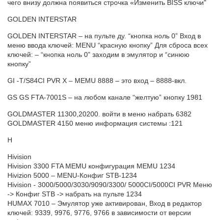
чего внизу должна появиться строчка «Изменить BISS ключи"
GOLDEN INTERSTAR
GOLDEN INTERSTAR – на пульте ду. “кнопка ноль 0” Вход в
меню ввода ключей: MENU “красную кнопку” Для сброса всех
ключей: – “кнопка ноль 0” заходим в эмулятор и “синюю
кнопку”
GI -T/S84CI PVR X – MEMU 8888 – это вход – 8888-вкл.
GS GS FTA-7001S – на любом канале “желтую” кнопку 1981
GOLDMASTER 11300,20200. войти в меню набрать 6382
GOLDMASTER 4150 меню информация системы :121
H
Hivision
Hivision 3300 FTA MEMU конфигурация MEMU 1234
Hivizion 5000 – MENU-Конфиг STB-1234
Hivision - 3000/5000/3030/9090/3300/ 5000CI/5000CI PVR Меню
-> Конфиг STB -> набрать на пульте 1234
HUMAX 7010 – Эмулятор уже активирован, Вход в редактор
ключей: 9339, 9976, 9776, 9766 в зависимости от версии