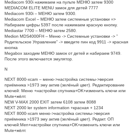
Мediacom 930i нажимаем на пульте МЕНЮ затем 9300
MEDIACOM ELITE MENU замок для детей 7777
Мediacom 930i – МЕНЮ затем 9300.
Mediacom Excel – МЕНЮ затем системные установки =>
Набираем цифры 5397 после нажимаем красную кнопку.
Mediastar 7700 – МЕНЮ затем 2580.
Medion MDS4000FH – Меню -> Системные установки -> ”
Родительское Управление” -> введите пин код 9911 -> краснaя
кнопка
Megabox заходим МЕНЮ замок от детей и набираем 9749.
После этого включается эмулятор.
N
NEXT 8000-xcam – меню->настройка системы->версия
приёмника >1973 эму актив (зелёный цвет). Редактирование
ключей: Meню +настройки спутника+OK+изменить ключи или
Mute+жёлт.
NEW V-MAX 2000 EXIT затем 6108 затем 8088
NEXT 2000 ler system information +красная + 1234
NEXT 8000-xcam меню->настройка системы->версия
приёмника >1973 эму актив (зелёный цвет). Редакт. ОП
ключей:Men+настройки спутника+OK+изменить ключи или
Mute+жёлт.