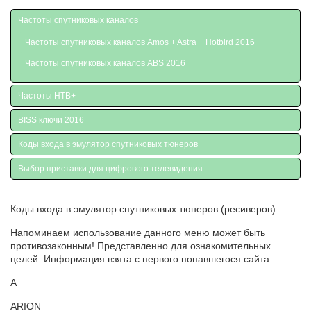
Частоты спутниковых каналов
Частоты спутниковых каналов Amos + Astra + Hotbird 2016
Частоты спутниковых каналов ABS 2016
Частоты НТВ+
BISS ключи 2016
Коды входа в эмулятор спутниковых тюнеров
Выбор приставки для цифрового телевидения
Коды входа в эмулятор спутниковых тюнеров (ресиверов)
Напоминаем использование данного меню может быть
противозаконным! Представленно для ознакомительных
целей. Информация взята с первого попавшегося сайта.
А
ARION