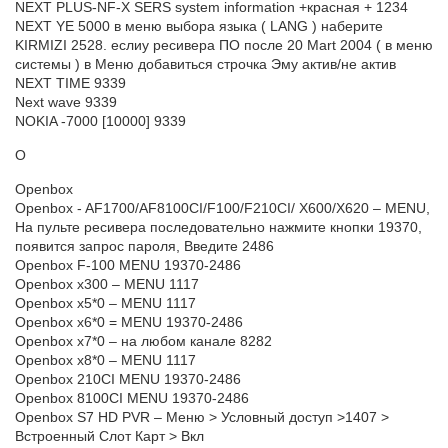
NEXT PLUS-NF-X SERS system information +красная + 1234
NEXT YE 5000 в меню выбора языка ( LANG ) наберите
KIRMIZI 2528. еслиу ресивера ПО после 20 Mart 2004 ( в меню
системы ) в Меню добавиться строчка Эму актив/не актив
NEXT TIME 9339
Next wave 9339
NOKIA -7000 [10000] 9339
O
Openbox
Openbox - AF1700/AF8100CI/F100/F210CI/ X600/X620 – MENU,
На пульте ресивера последовательно нажмите кнопки 19370,
появится запрос пароля, Введите 2486
Openbox F-100 MENU 19370-2486
Openbox х300 – MENU 1117
Openbox x5*0 – MENU 1117
Openbox х6*0 = MENU 19370-2486
Openbox x7*0 – на любом канале 8282
Openbox x8*0 – MENU 1117
Openbox 210CI MENU 19370-2486
Openbox 8100CI MENU 19370-2486
Openbox S7 HD PVR – Меню > Условный доступ >1407 >
Встроенный Слот Карт > Вкл