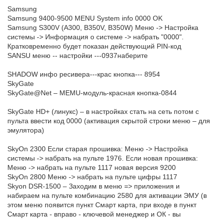
Samsung
Samsung 9400-9500 MENU System info 0000 OK
Samsung S300V (A300, B350V, B350W) Меню -> Настройка
системы -> Информация о системе -> набрать "0000".
Кратковременно будет показан действующий PIN-код
SANSU меню -- настройки ---0937наберите
SHADOW инфо ресивера---крас кнопка--- 8954
SkyGate
SkyGate@Net – MEMU-модуль-красная кнопка-0844
SkyGate HD+ (линукс) – в настройках стать на сеть потом с
пульта ввести код 0000 (активация скрытой строки меню – для
эмулятора)
SkyOn 2300 Если старая прошивка: Меню -> Настройка
системы -> набрать на пульте 1976. Если новая прошивка:
Меню -> набрать на пульте 1117 новая версия 9200
SkyOn 2800 Меню -> набрать на пульте цифры 1117
Skyon DSR-1500 – Заходим в меню => приложения и
набираем на пульте комбинацию 2580 для активации ЭМУ (в
этом меню появится пункт Смарт карта, при входе в пункт
Смарт карта - вправо - ключевой менеджер и ОК - вы