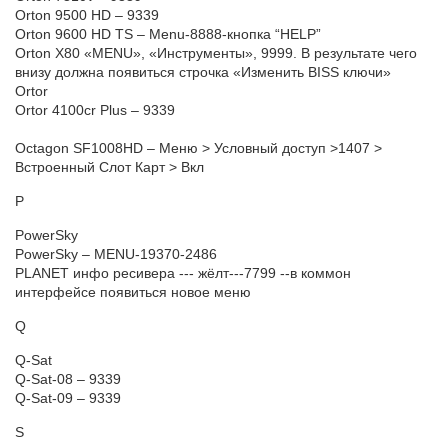
Orton 9500 HD – 9339
Orton 9600 HD TS – Menu-8888-кнопка “HELP”
Orton X80 «MENU», «Инструменты», 9999. В результате чего
внизу должна появиться строчка «Изменить BISS ключи»
Ortor
Ortor 4100cr Plus – 9339
Octagon SF1008HD – Меню > Условный доступ >1407 >
Встроенный Слот Карт > Вкл
P
PowerSky
PowerSky – MENU-19370-2486
PLANET инфо ресивера --- жёлт---7799 --в коммон
интерфейсе появиться новое меню
Q
Q-Sat
Q-Sat-08 – 9339
Q-Sat-09 – 9339
S