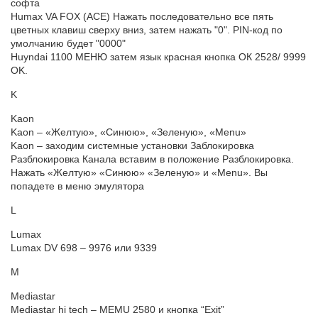
софта
Humax VA FOX (ACE) Нажать последовательно все пять
цветных клавиш сверху вниз, затем нажать "0". PIN-код по
умолчанию будет "0000"
Huyndai 1100 МЕНЮ затем язык красная кнопка ОК 2528/ 9999
OK.
K
Kaon
Kaon – «Желтую», «Синюю», «Зеленую», «Menu»
Kaon – заходим системные установки Заблокировка
Разблокировка Канала вставим в положение Разблокировка.
Нажать «Желтую» «Синюю» «Зеленую» и «Menu». Вы
попадете в меню эмулятора
L
Lumax
Lumax DV 698 – 9976 или 9339
M
Mediastar
Mediastar hi tech – MEMU 2580 и кнопка “Exit”