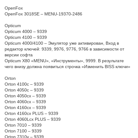
OpenFox
OpenFox 3018SE – MENU-19370-2486
Opticum
Opticum 4000 – 9339
Opticum 4100 – 9339
Opticum 4000/4100 – Эмулятор уже активирован, Вход в
редактор ключей: 9339, 9976, 9776, 9766 в зависимости от
версии софта
Opticum X80 «MENU», «Инструменты», 9999. В результате
чего внизу должна появиться строчка «Изменить BISS ключи»
Orton
Orton 4100c – 9339
Orton 4050c – 9339
Orton 4050cx – 9339
Orton 4060cx – 9339
Orton 4160cx – 9339
Orton 4160cx PLUS – 9339
Orton 4060Lcx PLUS – 9339
Orton 7010 – 9339
Orton 7100 – 9339
Orton 7310v – 9339