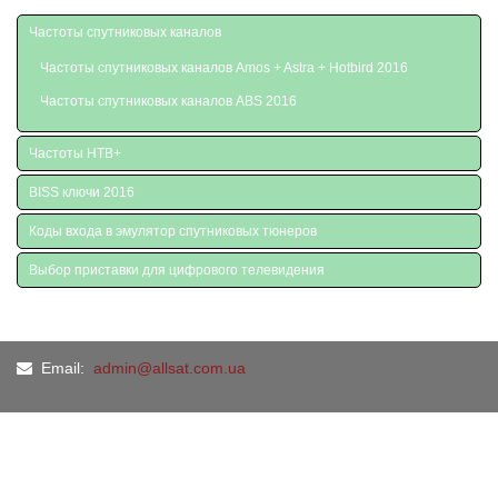
Частоты спутниковых каналов
Частоты спутниковых каналов Amos + Astra + Hotbird 2016
Частоты спутниковых каналов ABS 2016
Частоты НТВ+
BISS ключи 2016
Коды входа в эмулятор спутниковых тюнеров
Выбор приставки для цифрового телевидения
Email:
admin@allsat.com.ua